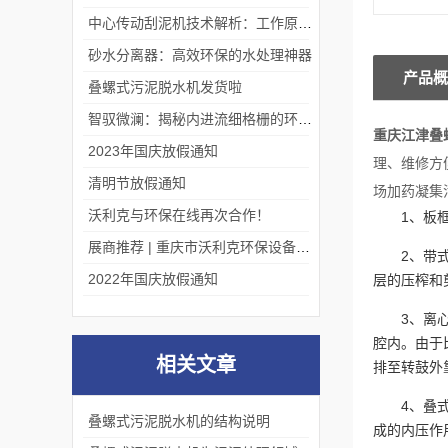
中心传动刮泥机技术解析：工作原理、优势及应用场景
砂水分离器：高效环保的水处理神器
产品概
叠螺式污泥脱水机发货啦
智驭微澜：揭秘内进流细格栅的环保艺术
重庆江津叠
2023年国庆放假通知
理、维修方
清明节放假通知
场加药凝集
沃利克与环保在线再次合作！
1、板
展商推荐 | 重庆市沃利克环保设备有限公司邀您关注第四届中国长环会
2、带
2022年国庆放假通知
层的压榨和
3、离
腔内。由于
相关文章
排至转鼓外
4、叠
叠螺式污泥脱水机的结构说明
成的内压作