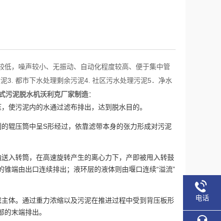
较低，噪声较小、无振动、自动化程度较高、便于集中管
3. 都市下水处理剩余污泥4. 社区污水处理污泥5．净水
式污泥脱水机沃利克厂家制造
：
压，使污泥内的水通过滤布排出，达到脱水目的。
列的辊压筒中呈S形经过，依靠滤带本身的张力形成对污泥
轴送入转筒，在高速旋转产生的离心力下，产即被甩入转鼓
锥端由出口连续排出；液环层的液体则由堰口连续“溢流”
电话
滤主体。通过重力浓缩以及污泥在推进过程中受到背压板形
部的末端排出。