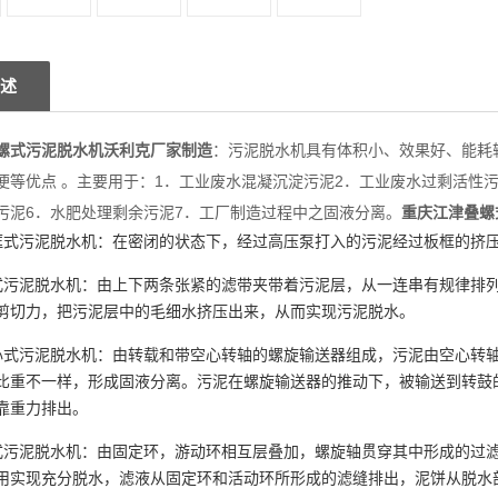
述
螺式污泥脱水机沃利克厂家制造
：污泥脱水机具有体积小、效果好、能耗
便等优点
。主要用于：1．工业废水混凝沉淀污泥2．工业废水过剩活性污泥
污泥6．水肥处理剩余污泥7．工厂制造过程中之固液分离。
重庆江津叠螺
框式污泥脱水机：在密闭的状态下，经过高压泵打入的污泥经过板框的挤
式污泥脱水机：由上下两条张紧的滤带夹带着污泥层，从一连串有规律排
剪切力，把污泥层中的毛细水挤压出来，从而实现污泥脱水。
心式污泥脱水机：由转载和带空心转轴的螺旋输送器组成，污泥由空心转
比重不一样，形成固液分离。污泥在螺旋输送器的推动下，被输送到转鼓的
靠重力排出。
式污泥脱水机：由固定环，游动环相互层叠加，螺旋轴贯穿其中形成的过
用实现充分脱水，滤液从固定环和活动环所形成的滤缝排出，泥饼从脱水