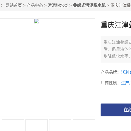
置：
网站首页
>
产品中心
>
污泥脱水类
>
叠螺式污泥脱水机
> 重庆江津
重庆江津
重庆江津叠螺
后，仍呈液体
步降低含水率
少污泥体积和便
产品品牌：
沃利
厂商性质：
生产
在