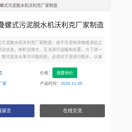
叠螺式污泥脱水机沃利克厂家制造
叠螺式污泥脱水机沃利克厂家制造
式污泥脱水机沃利克厂家制造：由于污泥经浓缩或消化之
流动状态，体积还很大，无法进行运输和处置，为了进一
，使污泥含水率尽可能的低，必须对污泥进行脱水，以减
于运输.
克
价格：
我要询价
厂家
产品时间：
2024-11-05
线留言
在线交流