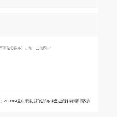
写阿拉伯数字），如：三加四=7
篇：
ZLD304重庆半浸式纤维滤布转盘过滤器定制提标改造