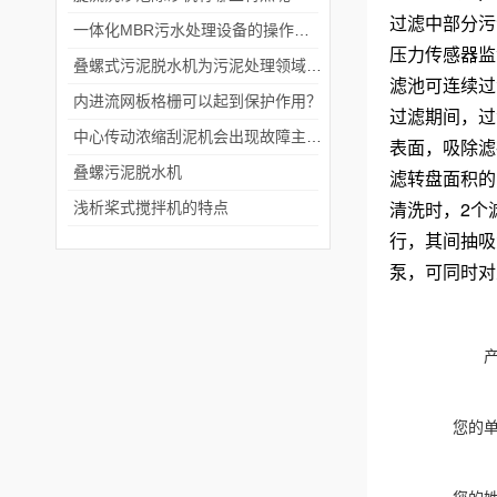
过滤中部分污
一体化MBR污水处理设备的操作流程
压力传感器监
叠螺式污泥脱水机为污泥处理领域带来了革命性的变革
滤池可连续过
内进流网板格栅可以起到保护作用？
过滤期间，过
中心传动浓缩刮泥机会出现故障主要是因为噪音和温度问题
表面，吸除滤
叠螺污泥脱水机
滤转盘面积的
清洗时，2个
浅析桨式搅拌机的特点
行，其间抽吸
泵，可同时对
您的