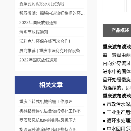
叠螺式污泥脱水机发货啦
智驭微澜：揭秘内进流细格栅的环保艺术
2023年国庆放假通知
产品概述
清明节放假通知
沃利克与环保在线再次合作！
重庆滤布滤池
展商推荐 | 重庆市沃利克环保设备有限公司邀您关注第四届中国长环会
每一转盘由两
2022年国庆放假通知
内向外穿流过
进水中的固体
盘开始缓慢旋
相关文章
为连续的，即
重庆滤布滤池
重庆回转式机械格栅工作原理
● 市政污水
机械格栅停机后要做的修补工作不能忽视
● 工业生产
罗茨鼓风机如何控制鼓风机压力
● 循环水处
● 中水回用
旋流沉砂池除砂机有哪些特点呢