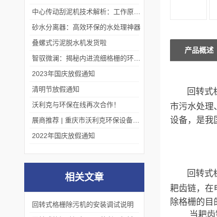
中心传动刮泥机技术解析：工作原理、优势及应用场景
砂水分离器：高效环保的水处理神器
叠螺式污泥脱水机发货啦
产品概述
智驭微澜：揭秘内进流细格栅的环保艺术
2023年国庆放假通知
清明节放假通知
回转式机械
沃利克与环保在线再次合作！
市污水处理
设备，是我
展商推荐 | 重庆市沃利克环保设备有限公司邀您关注第四届中国长环会
2022年国庆放假通知
回转式机械
相关文章
耙齿链，在
除格栅的目
回转式格栅除污机的安装调试说明
当耙齿链运