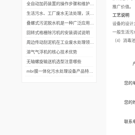
全自动加药装置的操作步骤和维护保养
推广价值。
生活污水、工厂废水无法处理，沃利克来解决您的烦恼
工艺说明
叠螺式污泥脱水机是一种广泛应用于污水处理领域的设备
设备的设计
一般生活污水
回转式格栅除污机的安装调试说明
（4）消毒
周边传动刮泥机在工业废水处理领域和城市污水处理等领域的应用前景
溶气气浮机的核心技术优势
无轴螺旋输送机选型注意哪些
mbr膜一体化污水处理设备产品特点说明
您的
您的
联系