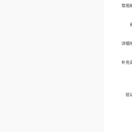
常用
详细
补充
验