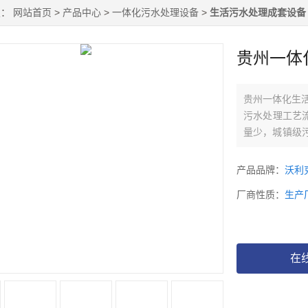
置：
网站首页
>
产品中心
>
一体化污水处理设备
>
生活污水处理成套设备
贵州一体
贵州一体化生
污水处理工艺
量少，城镇级污
理厂经常采用的
等，如果以这
产品品牌：
沃利
费用，无法正
厂商性质：
生产
低，技术稳定
在