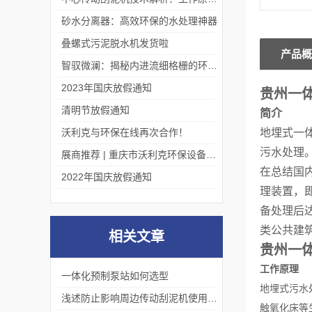
砂水分离器：高效环保的水处理神器
叠螺式污泥脱水机发货啦
产品概
智驭微澜：揭秘内进流细格栅的环保艺术
2023年国庆放假通知
贵州一
清明节放假通知
简介
沃利克与环保在线再次合作！
地埋式一
污水处理
展商推荐 | 重庆市沃利克环保设备有限公司邀您关注第四届中国长环会
在总结国
2022年国庆放假通知
理装置，
备处理后
类公共建
相关文章
贵州一
工作原理
一体化预制泵站如何选型
地埋式污水
浅述防止影响周边传动刮泥机使用效果的方法
触氧化床等