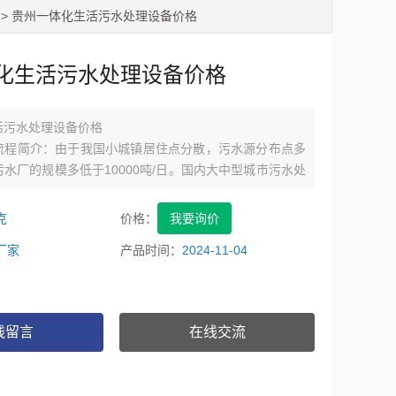
> 贵州一体化生活污水处理设备价格
化生活污水处理设备价格
活污水处理设备价格
流程简介：由于我国小城镇居住点分散，污水源分布点多
水厂的规模多低于10000吨/日。国内大中型城市污水处
污水处理工艺有传统活性污泥法、A2/O、SBR、氧化沟
些技术建设小城镇污水处理厂会造成由于居高不下的运行
克
价格：
我要询价
常运行。必须针对小城镇的特点采用投资省，运行费用
厂家
产品时间：
2024-11-04
可靠，操作与管理相对简单的工艺。
线留言
在线交流