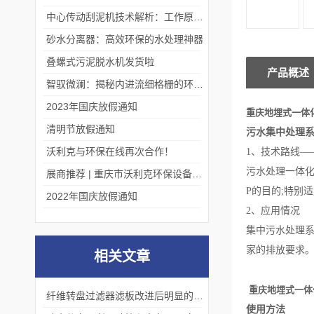
中心传动刮泥机技术解析：工作原理、优势及应用场景
砂水分离器：高效环保的水处理神器
叠螺式污泥脱水机发货啦
产品概述
智驭微澜：揭秘内进流细格栅的环保艺术
2023年国庆放假通知
重庆地埋式一体
清明节放假通知
污水集中处理
沃利克与环保在线再次合作！
1、技术路线—
污水处理一体
展商推荐 | 重庆市沃利克环保设备有限公司邀您关注第四届中国长环会
P的目的;特别
2022年国庆放假通知
2、应用情况
集中污水处理系
家的排放要求
相关文章
重庆地埋式一体
纤维转盘过滤器滤板改进后明显的效果
使用方法