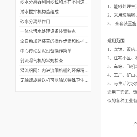
砂水分离器利用砂粒和水在不同速度下的沉降速度差异
1、能够处理生
潜水搅拌机构造组成
2、采用玻璃钢
砂水分离器作用
3、 全套装置
一体化污水处理设备装置特点
全自动加药装置的操作步骤和维护保养
适用范围
1、宾馆、饭店
中心传动刮泥设备操作简单
2、住宅小区、
射流曝气机的常规检查
3、车站、飞机
潜流织网：内进流细格栅的环保精密捕手
4、工厂、矿山
无轴螺旋输送机可以输送特殊卫生要求的物料
5、与生活污水
适用于宾馆、
似的各种工业