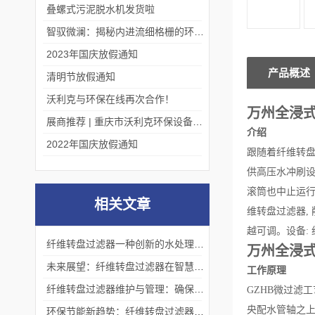
叠螺式污泥脱水机发货啦
智驭微澜：揭秘内进流细格栅的环保艺术
2023年国庆放假通知
产品概述
清明节放假通知
沃利克与环保在线再次合作！
万州全浸
展商推荐 | 重庆市沃利克环保设备有限公司邀您关注第四届中国长环会
介绍
2022年国庆放假通知
跟随着纤维转盘
供高压水冲刷设
滚筒也中止运行
相关文章
维转盘过滤器,
越可调。设备:
纤维转盘过滤器一种创新的水处理设备
万州全浸
未来展望：纤维转盘过滤器在智慧水务中的应用前景
工作原理
纤维转盘过滤器维护与管理：确保长期高效运行的关键
GZHB微过滤
央配水管轴之
环保节能新趋势：纤维转盘过滤器在节能减排中的关键作用