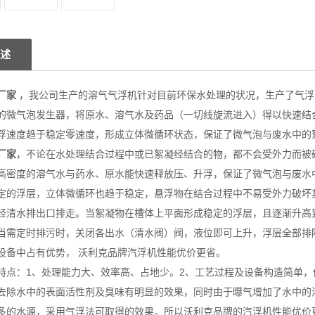
述
厂家
，我公司生产的溶气气浮机针对目前环保水处理的状况，生产了气浮
的微气泡发生器，将原水、溶气水及药品（一切线旋流进入）得以快速结
浮速度趋于稳定零速度，形成立体微循环状态，保证了微气泡与废水中的
厂家
，不论在水处理结合过程中或已絮凝经结合的物，都不会受外力而被
高密度的溶气水与药水、原水能快速释放压、升浮，保证了微气泡与废水
定的浮层，立体微循环也趋于稳定，悬浮物在结合过程中不易受外力破坏
经清水排出口排走。当絮凝物在槽体上平面形成稳定的浮层，且逐渐升高
当需定时排污时，关闭各出水（清水阀）阀，液位即可上升，浮层全部排
设备中占有优势， 沃利克品牌汽浮机性能优价更省。
特点：1、处理能力大、效率高、占地少。2、工艺过程及设备构造简单，便
去除水中的表面活性剂及臭味有明显的效果，同时由于曝气增加了水中的溶
多的水源，采用气浮法可取得的效果。所以沃利克品牌的汽浮机性能优价