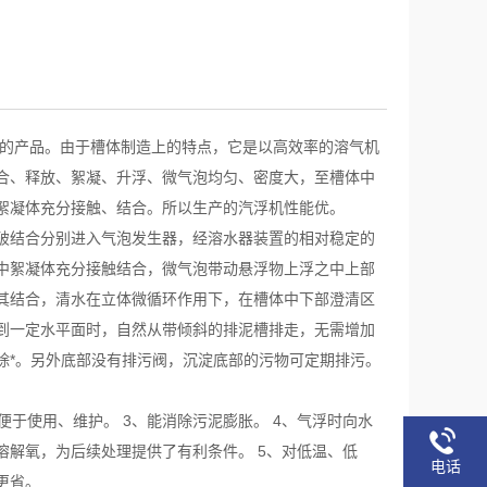
的产品。由于槽体制造上的特点，它是以高效率的溶气机
合、释放、絮凝、升浮、微气泡均匀、密度大，至槽体中
絮凝体充分接触、结合。所以生产的汽浮机性能优。
破结合分别进入气泡发生器，经溶水器装置的相对稳定的
中絮凝体充分接触结合，微气泡带动悬浮物上浮之中上部
其结合，清水在立体微循环作用下，在槽体中下部澄清区
到一定水平面时，自然从带倾斜的排泥槽排走，无需增加
除*。另外底部没有排污阀，沉淀底部的污物可定期排污。
于使用、维护。 3、能消除污泥膨胀。 4、气浮时向水
解氧，为后续处理提供了有利条件。 5、对低温、低
电话
更省。