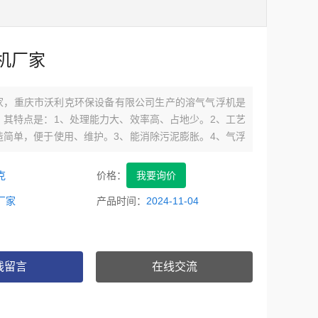
机厂家
家，重庆市沃利克环保设备有限公司生产的溶气气浮机是
。其特点是：1、处理能力大、效率高、占地少。2、工艺
造简单，便于使用、维护。3、能消除污泥膨胀。4、气浮
，对去除水中的表面活性剂及臭味有明显的效果，同时由
水中的溶解氧，为后续处理提供了有利条件。
克
价格：
我要询价
厂家
产品时间：
2024-11-04
线留言
在线交流