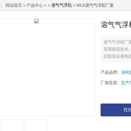
置：
网站首页
>
产品中心
> >
溶气气浮机
> WLK溶气气浮机厂家
溶气气浮
溶气气浮机厂
采用我国技术
过程及设备构
时向水中曝气
于曝气增加了
产品品牌：
沃利
厂商性质：
生产
在