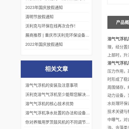
2023年国庆放假通知
清明节放假通知
产品概
沃利克与环保在线再次合作！
展商推荐 | 重庆市沃利克环保设备有限公司邀您关注第四届中国长环会
溶气气浮机
2022年国庆放假通知
理，经分置
上部时，升
溶气气浮机
相关文章
压力作用，
时形成了稳
溶气气浮机的安装及注意事项
周围储存，
沃利克溶气气浮机至少能帮您解决这2大问题
动力设备，
水处理环保
溶气气浮机的核心技术优势
技术关键与
溶气气浮机净水处置的办法和设备调试步骤
中曝气，对
你对养殖用罗茨鼓风机的不同调节方式真的了解么
浊、含藻类