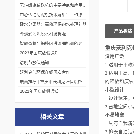
无轴螺旋输送机的主要特点和应用优势
中心传动刮泥机技术解析：工作原理、优势及应用场景
砂水分离器：高效环保的水处理神器
产品概述
叠螺式污泥脱水机发货啦
智驭微澜：揭秘内进流细格栅的环保艺术
重庆沃利克
2023年国庆放假通知
适用广泛
清明节放假通知
1.
适用于市政
沃利克与环保在线再次合作！
2.
适用于高、
的释放和厌氧
展商推荐 | 重庆市沃利克环保设备有限公司邀您关注第四届中国长环会
小型设计
2022年国庆放假通知
1.
设计紧凑，
2.
占地空间小
不易堵塞
相关文章
1.
具有自我清
2.
擅长含油污
污水处理设备有机气体去除工作原理