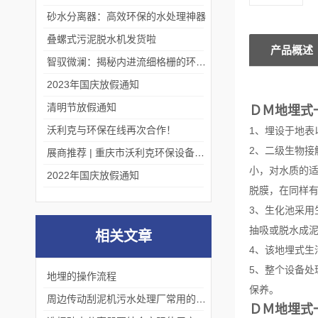
砂水分离器：高效环保的水处理神器
叠螺式污泥脱水机发货啦
产品概述
智驭微澜：揭秘内进流细格栅的环保艺术
2023年国庆放假通知
清明节放假通知
ＤＭ地埋式
沃利克与环保在线再次合作！
1、埋设于地表
2、二级生物接
展商推荐 | 重庆市沃利克环保设备有限公司邀您关注第四届中国长环会
小，对水质的
2022年国庆放假通知
脱膜，在同样
3、生化池采用
抽吸或脱水成
相关文章
4、该地埋式生
5、整个设备
地埋的操作流程
保养。
周边传动刮泥机污水处理厂常用的沉淀池刮泥设备
ＤＭ地埋式