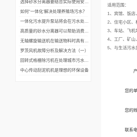
选择砂水分离器要结合实际使用安装环境
适用范围：
如何“一体化‘解决处理养殖场污水？
1、宾馆、饭店
一体化污水提升泵站将会在污水处理领域发挥更加重要的作用
2、住宅小区、
3、车站、飞机
高质量的砂水分离器可以帮助消费者解决管道堵塞的常见问题
4、工厂、矿山
无轴螺旋输送机在输送物料时具有更大的灵活性和适应性
5、与生活污水
罗茨风机故障分析及解决方法（一）
回转式格栅除污机在处理城市污水和工业废水的过程中起着重要的作用
中心传动刮泥机机是理想的环保设备
您的
您的
联系