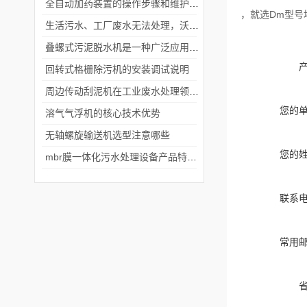
全自动加药装置的操作步骤和维护保养
，就选Dm型号
生活污水、工厂废水无法处理，沃利克来解决您的烦恼
叠螺式污泥脱水机是一种广泛应用于污水处理领域的设备
回转式格栅除污机的安装调试说明
周边传动刮泥机在工业废水处理领域和城市污水处理等领域的应用前景
您的
溶气气浮机的核心技术优势
无轴螺旋输送机选型注意哪些
您的
mbr膜一体化污水处理设备产品特点说明
联系
常用