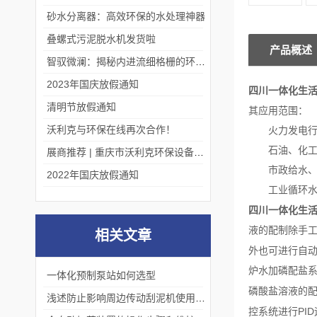
砂水分离器：高效环保的水处理神器
叠螺式污泥脱水机发货啦
产品概述
智驭微澜：揭秘内进流细格栅的环保艺术
2023年国庆放假通知
四川一体化生
清明节放假通知
其
应用范围：
沃利克与环保在线再次合作！
火力发电行业
石油、化工行
展商推荐 | 重庆市沃利克环保设备有限公司邀您关注第四届中国长环会
市政给水、游
2022年国庆放假通知
工业循环水、
四川一体化生
液的配制除手
相关文章
外也可进行自
炉水加磷配盐
一体化预制泵站如何选型
磷酸盐溶液的
浅述防止影响周边传动刮泥机使用效果的方法
PID
控系统进行